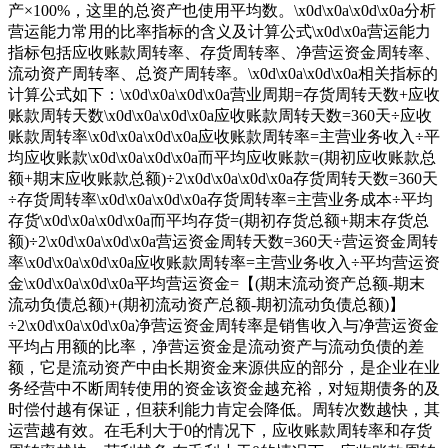
产×100%，这里的总资产也使用平均数。\x0d\x0a\x0d\x0a分析
营运能力常用的比率指标的含义及计算公式\x0d\x0a营运能力
指标包括应收账款周转率、存货周转率、净营运资金周转率、
流动资产周转率、总资产周转率。\x0d\x0a\x0d\x0a相关指标的
计算公式如下：\x0d\x0a\x0d\x0a营业周期=存货周转天数+应收
账款周转天数\x0d\x0a\x0d\x0a应收账款周转天数=360天÷应收
账款周转率\x0d\x0a\x0d\x0a应收账款周转率=主营业务收入÷平
均应收账款\x0d\x0a\x0d\x0a而平均应收账款=(期初应收账款总
额+期末应收账款总额)÷2\x0d\x0a\x0d\x0a存货周转天数=360天
÷存货周转率\x0d\x0a\x0d\x0a存货周转率=主营业务成本÷平均
存货\x0d\x0a\x0d\x0a而平均存货=(期初存货总额+期末存货总
额)÷2\x0d\x0a\x0d\x0a营运资金周转天数=360天÷营运资金周转
率\x0d\x0a\x0d\x0a应收账款周转率=主营业务收入÷平均营运资
金\x0d\x0a\x0d\x0a平均营运资金=【(期末流动资产总额-期末
流动负债总额)+(期初流动资产总额-期初流动负债总额)】
÷2\x0d\x0a\x0d\x0a净营运资金周转率是销售收入与净营运资金
平均占用额的比率，净营运资金是流动资产与流动负债的差
额，它是流动资产中由长期资金来源供应的部分，是企业在业
务经营中不断周转使用的资金该资金越充裕，对短期债务的及
时偿付越有保证，但获利能力肯定会降低。周转次数越快，其
运营越有效。在毛利大于0的情况下，应收账款周转率和存货