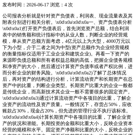
发布时间：
2026-06-17
浏览：
4
次
公司报表分析就是针对资产负债表，利润表、现金流量表及其
附表分别进行相关分析。\x0d\x0a\x0d\x0a一、资产负债表分析
\x0d\x0a1)打开资产负债表后，首先浏览资产总额，结合利润
表中的销售额和统计指标中的从业人数，判断企业的经营规
模，单从资产总额方面考虑，4亿元以上为大型，4000万元以
下为小型，介于二者之间为中型(资产总额作为企业经营规模
的衡量指标仅适用于工业企业和建筑企业)。再看一下资产的
来源即负债总额和所有者权益总额的高低，把握企业债务规模
和净资产的大小，然后通过计算资产负债率或者产权比例，进
而分析企业的财务风险。\x0d\x0a\x0d\x0a2)了解了总体情况
后，再对资产的结构进行分析，计算流动资产和长期资产在总
资产中的比重，判断企业类型。长期资产比重大的企业一般都
是传统企业，而高新技术其企业一般不需要很多的固定资产。
\x0d\x0a\x0d\x0a3)通过计算流动资产中各项目的比重，了解企
业资产的流动性及资产质量。一般情况下，存货占50%，应收
账款占30%，现金占20%，但先进的管理行业不执行该标准。
\x0d\x0a\x0d\x0a4)计算长期资产中各项目的比重，了解企业资
产的状况和潜能。长期投资的金额和比重大小，反映企业资本
经营的规模和水平。固定资产净额和比重的大小，反映企业的