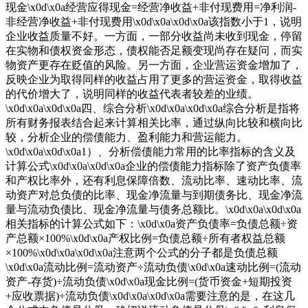
现金\x0d\x0a经营应得现金=经营净收益+非付现费用=净利润-
非经营净收益+非付现费用\x0d\x0a\x0d\x0a该指数小于1，说明
企业收益质量不好。一方面，一部分收益尚未收到现金，停留
在实物和债权资金形态，债权能否足额变现尚存在疑问，而实
物资产更存在贬值的风险。另一方面，企业营运资金增加了，
反映企业为取得同样的收益占用了更多的营运资金，取得收益
的代价增大了，说明同样的收益代表者较差的业绩。
\x0d\x0a\x0d\x0a四、综合分析\x0d\x0a\x0d\x0a综合分析是指将
所有财务报表结合起来计算相关比率，通过纵向比较和横向比
较，分析企业的偿债能力、盈利能力和营运能力。
\x0d\x0a\x0d\x0a1）、分析偿债能力常用的比率指标的含义及
计算公式\x0d\x0a\x0d\x0a企业的偿债能力指标除了资产负债率
和产权比率外，还有利息保障倍数、流动比率、速动比率、流
动资产对总负债的比率、现金净流量与到期债务比、现金净流
量与流动负债比、现金净流量与债务总额比。\x0d\x0a\x0d\x0a
相关指标的计算公式如下：\x0d\x0a资产负债率=负债总额÷资
产总额×100%\x0d\x0a产权比例=负债总额÷所有者权益总额
×100%\x0d\x0a\x0d\x0a注意两个公式的分子都是负债总额
\x0d\x0a流动比例=流动资产÷流动负债\x0d\x0a速动比例=(流动
资产-存货)÷流动负债\x0d\x0a现金比例=(货币资金+短期投资
+应收票据)÷流动负债\x0d\x0a\x0d\x0a需要注意的是，在这几