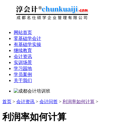
网站首页
零基础学会计
有基础学实操
继续教育
会计资讯
实训场景
学习园地
学员案例
关于我们
首页
>
会计资讯
>
会计问答
>
利润率如何计算
>
利润率如何计算