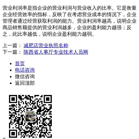
营业利润率是指企业的营业利润与营业收入的比率。它是衡量
企业经营效率的指标，反映了在考虑营业成本的情况下，企业
管理者通过经营获取利润的能力。营业利润率越高，说明企业
商品销售额提供的营业利润越多，企业的盈利能力越强；反
之，此比率越低，说明企业盈利能力越弱。
上一篇：
减肥店营业执照名称
下一篇：
陕西省人事厅专业技术人员网
首页
电话咨询
微信咨询
返回顶部