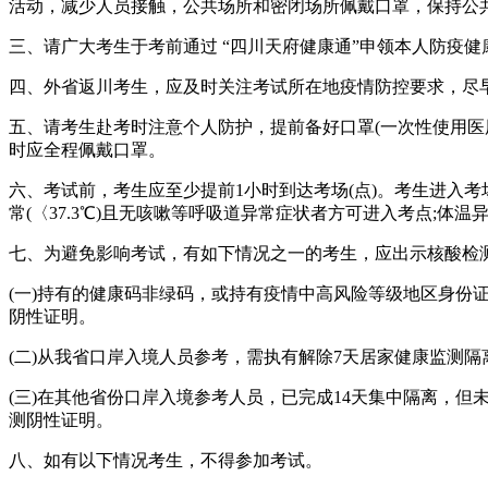
活动，减少人员接触，公共场所和密闭场所佩戴口罩，保持公共
三、请广大考生于考前通过 “四川天府健康通”申领本人防疫
四、外省返川考生，应及时关注考试所在地疫情防控要求，尽
五、请考生赴考时注意个人防护，提前备好口罩(一次性使用医
时应全程佩戴口罩。
六、考试前，考生应至少提前1小时到达考场(点)。考生进入考
常(〈37.3℃)且无咳嗽等呼吸道异常症状者方可进入考点;
七、为避免影响考试，有如下情况之一的考生，应出示核酸检
(一)持有的健康码非绿码，或持有疫情中高风险等级地区身份
阴性证明。
(二)从我省口岸入境人员参考，需执有解除7天居家健康监测
(三)在其他省份口岸入境参考人员，已完成14天集中隔离，但
测阴性证明。
八、如有以下情况考生，不得参加考试。