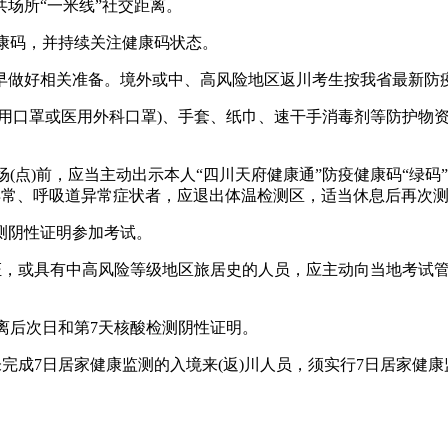
场所“一米线”社交距离。
健康码，并持续关注健康码状态。
早做好相关准备。境外或中、高风险地区返川考生按我省最新防
用口罩或医用外科口罩)、手套、纸巾、速干手消毒剂等防护物资
场(点)前，应当主动出示本人“四川天府健康通”防疫健康码“绿码
体温异常、呼吸道异常症状者，应退出体温检测区，适当休息后再
测阴性证明参加考试。
证，或具有中高风险等级地区旅居史的人员，应主动向当地考试管
隔离后次日和第7天核酸检测阴性证明。
未完成7日居家健康监测的入境来(返)川人员，须实行7日居家健