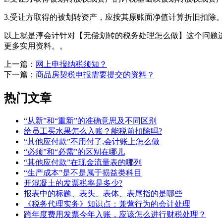
3.受让方取得的被划转资产，应按其原账面净值计算折旧扣除
以上就是淳会计针对【无偿划转的税务处理怎么做】这个问题
更多实用资料。。
上一篇：
网上申报纳税须知？
下一篇：
商品房契税申报需要提交的资料？
热门文章
“从新”和“重新”的准确意思及不同区别
给员工买水果怎么入账？能税前扣除吗?
“其他应付款”不用付了,会计账上怎么做
“必须”和“必需”的区别在哪儿
“其他应付款”在现金流量表的哪列
“生产成本”是不是属于损益类科目
开混凝土的发票税率是多少?
报表中的标题、表头、表体、表尾指的是哪些
《税务代理实务》知识点：兼营行为的会计处理
跨年度费用发票今年入账，应该怎么进行财税处理？