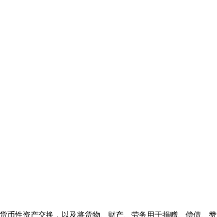
非货币性资产交换，以及将货物、财产、劳务用于捐赠、偿债、