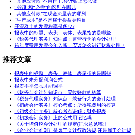
“其他应付款”不用付了,会计账上怎么做
“必须”和“必需”的区别在哪儿
“其他应付款”在现金流量表的哪列
“生产成本”是不是属于损益类科目
开混凝土的发票税率是多少?
报表中的标题、表头、表体、表尾指的是哪些
《税务代理实务》知识点：兼营行为的会计处理
跨年度费用发票今年入账，应该怎么进行财税处理？
推荐文章
报表中的标题、表头、表体、表尾指的是哪些
报表中未分配利润公式
报表不平怎么才能调平
《财务与会计》知识点：应收账款的核算
《税务代理实务》知识点：兼营行为的会计处理
《初级会计实务》核心考点：所得税费用的核算
《初级会计实务》核心考点讲解：财务报表
《初级会计实务》上的公式用记忆吗
《关于增值税会计处理的规定(征求意见稿)》
《企业会计准则》是属于会计行政法规,还是属于会计规