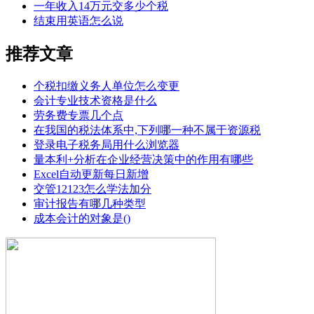
一年收入14万元交多少个税
结束用英语怎么说
推荐文章
个税扣缴义务人单位怎么变更
会计专业技术资格是什么
劳务费专票几个点
在我国的税法体系中,下列哪一种不属于资源税
登录电子税务局用什么浏览器
量本利+分析在企业经营决策中的作用有哪些
Excel自动更新每日新增
交管12123怎么学法加分
审计报告有哪几种类型
成本会计的对象是()