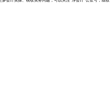
多会计实操、税收实务问题，可以关注“淳会计”公众号，或收