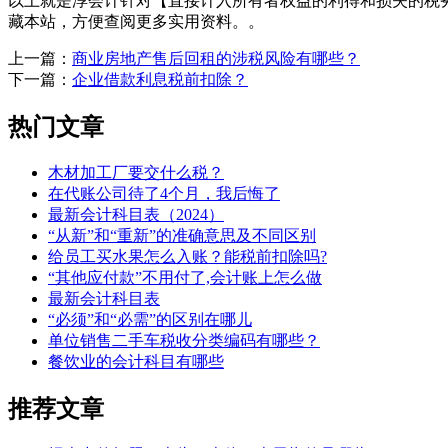
以上就是淳会计针对【直接计入所有者权益的利得和损失的税
藏本站，方便查阅更多实用资料。。
上一篇：
商业房地产售后回租的涉税风险有哪些？
下一篇：
企业借款利息税前扣除？
热门文章
木材加工厂要交什么税？
在代账公司待了4个月，我后悔了
最新会计科目表（2024）
“从新”和“重新”的准确意思及不同区别
给员工买水果怎么入账？能税前扣除吗?
“其他应付款”不用付了,会计账上怎么做
最新会计科目表
“必须”和“必需”的区别在哪儿
单位销售二手车税收分类编码有哪些？
餐饮业的会计科目有哪些
推荐文章